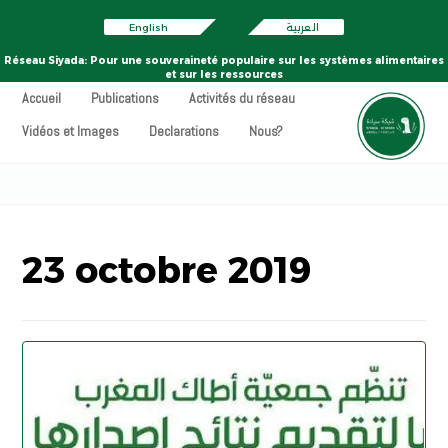
English
العربية
Réseau Siyada: Pour une souveraineté populaire sur les systèmes alimentaires
et sur les ressources
Accueil
Publications
Activités du réseau
Vidéos et Images
Declarations
Nous?
23 octobre 2019