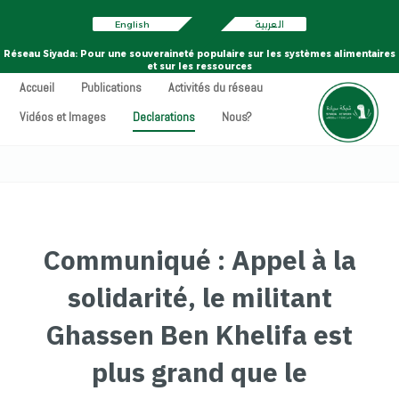
English
العربية
Réseau Siyada: Pour une souveraineté populaire sur les systèmes alimentaires
et sur les ressources
Accueil
Publications
Activités du réseau
Vidéos et Images
Declarations
Nous?
Communiqué : Appel à la
solidarité, le militant
Ghassen Ben Khelifa est
plus grand que le