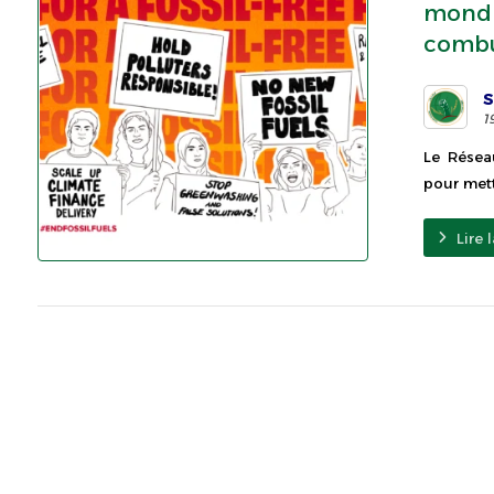
mondia
combus
S
1
Le Résea
pour mettr
Lire 