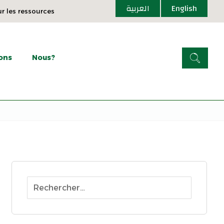
العربية
English
ur les ressources
ons
Nous?