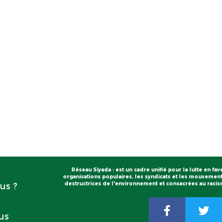
Réseau Siyada : est un cadre unifié pour la lutte en fav
organisations populaires, les syndicats et les mouvements
destructrices de l'environnement et consacrées au racisme
us ?
us