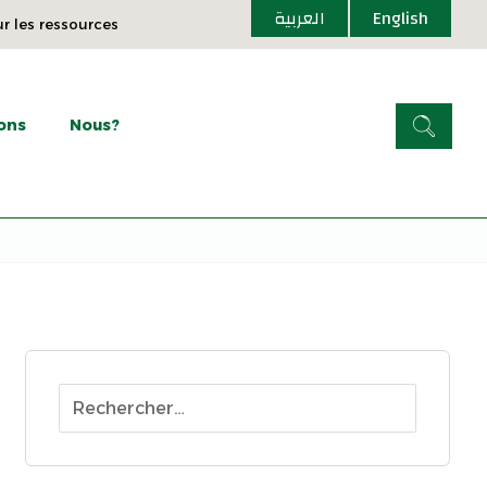
العربية
English
ur les ressources
ons
Nous?