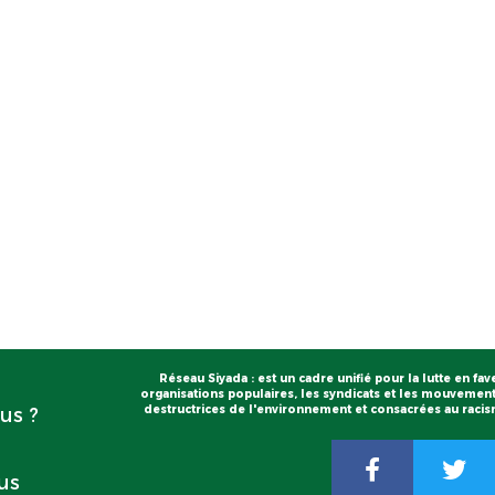
Réseau Siyada : est un cadre unifié pour la lutte en fav
organisations populaires, les syndicats et les mouvements
destructrices de l'environnement et consacrées au racisme
us ?
us