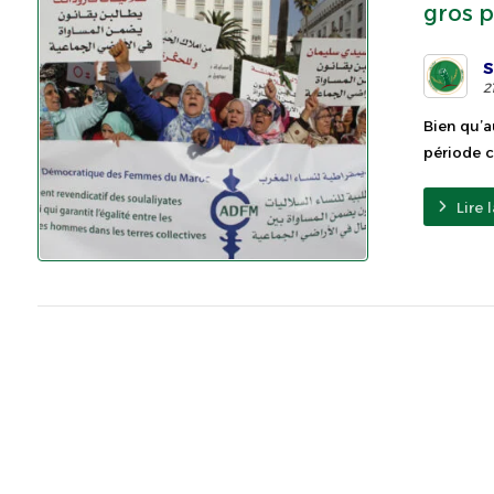
gros p
S
2
Bien qu’a
période c
Lire 