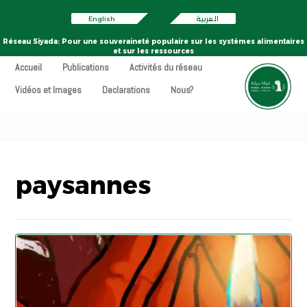
English
العربية
Réseau Siyada: Pour une souveraineté populaire sur les systèmes alimentaires
et sur les ressources
Accueil
Publications
Activités du réseau
Vidéos et Images
Declarations
Nous?
paysannes