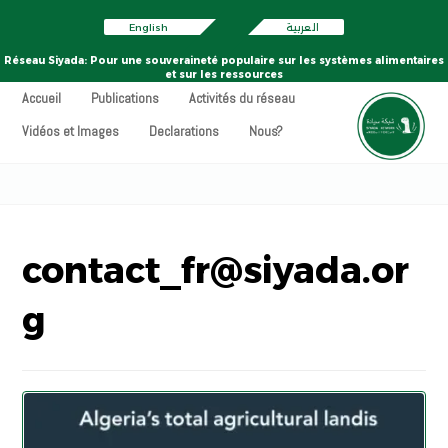
English
العربية
Réseau Siyada: Pour une souveraineté populaire sur les systèmes alimentaires
et sur les ressources
Accueil
Publications
Activités du réseau
Vidéos et Images
Declarations
Nous?
contact_fr@siyada.or
g